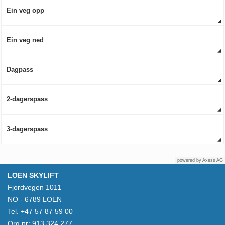
Ein veg opp
Ein veg ned
Dagpass
2-dagerspass
3-dagerspass
powered by
Axess AG
LOEN SKYLIFT
Fjordvegen 1011
NO - 6789 LOEN
Tel. +47 57 87 59 00
Org nr: 913 324 277